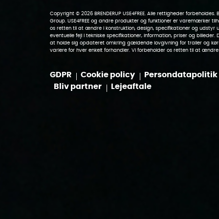
Copyright © 2026 BRENDERUP USE4FREE. Alle rettigheder forbeholdes. 
Group. USE4FREE og andre produkter og funktioner er varemærker til
os retten til at ændre i konstruktion, design, specifikationer og udstyr 
eventuelle fejl i tekniske specifikationer, information, priser og billeder
at holde sig opdateret omkring gældende lovgivning for trailer og kør
variere for hver enkelt forhandler. Vi forbeholder os retten til at ændre
GDPR
Cookie policy
Persondatapolitik
Bliv partner
Lejeaftale