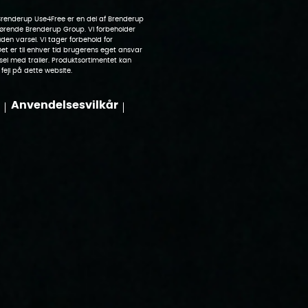
Brenderup Use4Free er en del af Brenderup
hørende Brenderup Group. Vi forbeholder
uden varsel. Vi tager forbehold for
. Det er til enhver tid brugerens eget ansvar
sel med trailer. Produktsortimentet kan
 fejl på dette website.
Anvendelsesvilkår