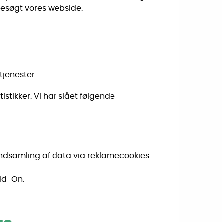
besøgt vores webside.
tjenester.
stikker. Vi har slået følgende
 indsamling af data via reklamecookies
dd-On.