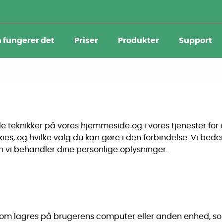
 fungerer det
Priser
Produkter
Support
teknikker på vores hjemmeside og i vores tjenester for 
kies, og hvilke valg du kan gøre i den forbindelse. Vi bed
an vi behandler dine personlige oplysninger.
 som lagres på brugerens computer eller anden enhed, som