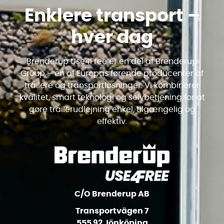
Enklere transport –
hver dag
Brenderup Use4Free er en del af Brenderup
Group – en af Europas førende producenter af
trailere og transportløsninger. Vi kombinerer
kvalitet, smart teknologi og selvbetjening for at
gøre trailerudlejning enkel, tilgængelig og
effektiv.
C/O Brenderup AB
Transportvägen 7
555 92 Jönköping